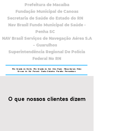
Prefeitura de Macaíba
Fundação Municipal de Canoas
Secretaria de Saúde do Estado do RN
Nav Brasil Fundo Municipal de Saúde -
Penha SC
NAV Brasil Serviços de Navegação Aérea S.A
– Guarulhos
Superintendência Regional De Polícia
Federal No RN
Rio Grande do Norte Rio Grande do Sul São Paulo Minas Gerais Mato
Grosso do Sul Paraná Santa Catarina Paraíba Pernambuco
O que nossos clientes dizem