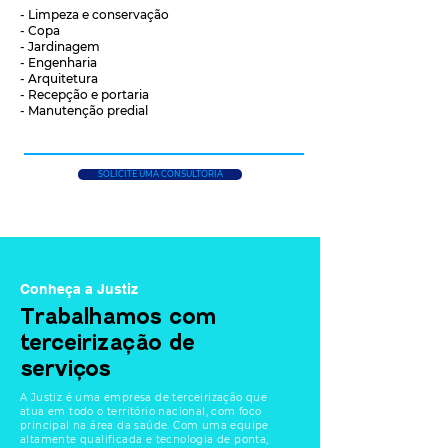
- Limpeza e conservação
- Copa
- Jardinagem
- Engenharia
- Arquitetura
- Recepção e portaria
- Manutenção predial
SOLICITE UMA CONSULTORIA
Conheça a Justiz
Trabalhamos com
terceirização de
serviços
A Justiz é uma empresa de terceirização que
atua em todo o território nacional, com foco
principal na área da saúde. Com uma equipe
altamente qualificada e tecnologia de ponta,